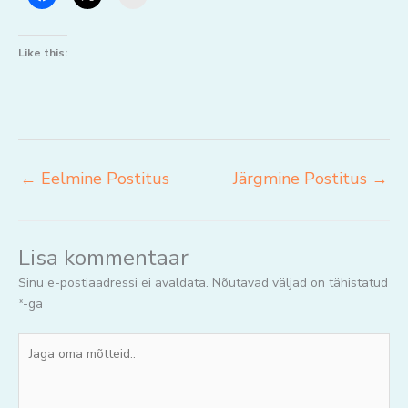
Like this:
←
Eelmine Postitus
Järgmine Postitus
→
Lisa kommentaar
Sinu e-postiaadressi ei avaldata.
Nõutavad väljad on tähistatud
*
-ga
Jaga
oma
mõtteid..