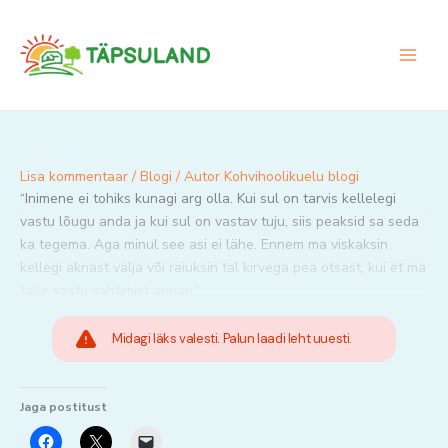
Skip
to
content
Lisa kommentaar
/
Blogi
/ Autor
Kohvihoolikuelu blogi
“Inimene ei tohiks kunagi arg olla. Kui sul on tarvis kellelegi
vastu lõugu anda ja kui sul on vastav tuju, siis peaksid sa seda
ka tegema. Aga minul see asi ei lähe. Ennem ma viskaksin
kellegi aknast välja või raiuksin tal kirvega pea otsast, kui et ma
talle vastu vahtimist annan.”
Midagi läks valesti. Palun laadi leht uuesti.
Jaga postitust