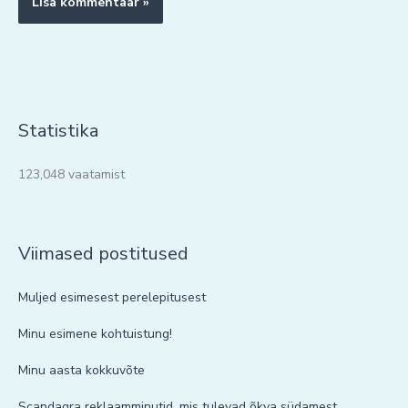
Statistika
123,048 vaatamist
Viimased postitused
Muljed esimesest perelepitusest
Minu esimene kohtuistung!
Minu aasta kokkuvõte
Scandagra reklaamminutid, mis tulevad õkva südamest.