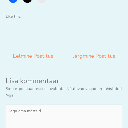
Like this:
←
Eelmine Postitus
Järgmine Postitus
→
Lisa kommentaar
Sinu e-postiaadressi ei avaldata.
Nõutavad väljad on tähistatud
*
-ga
Jaga
oma
mõtteid..