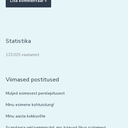
Statistika
123,025 vaatamist
Viimased postitused
Muljed esimesest perelepitusest
Minu esimene kohtuistung!
Minu aasta kokkuvõte
Scandagra reklaamminutid, mis tulevad õkva südamest.