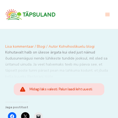
Skip
to
content
Lisa kommentaar
/
Blogi
/ Autor
Kohvihoolikuelu blogi
Kohutavalt halb on ülesse ärgata kui oled just näinud
õudusunenägusi nende lühikeste tundide jooksul, mil oled sa
üritanud uinuda. Ja veel halvemaks teeb mu päeva see, et
täpselt poole tunni pärast pean ma lahkuma kodunt, et jõuda
kella kuueks Restorani tööle.
Midagi läks valesti. Palun laadi leht uuesti.
Jaga postitust