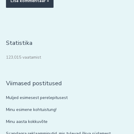
Statistika
123,015 vaatamist
Viimased postitused
Muljed esimesest perelepitusest
Minu esimene kohtuistung!
Minu aasta kokkuvõte
Scandagra reklaamminutid, mis tulevad õkva südamest.