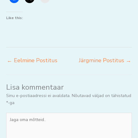
Like this:
←
Eelmine Postitus
Järgmine Postitus
→
Lisa kommentaar
Sinu e-postiaadressi ei avaldata.
Nõutavad väljad on tähistatud
*
-ga
Jaga
oma
mõtteid..