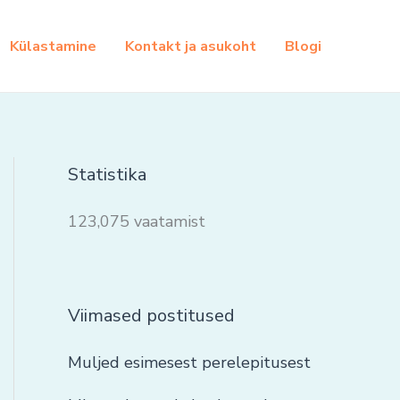
Külastamine
Kontakt ja asukoht
Blogi
Statistika
123,075 vaatamist
Viimased postitused
Muljed esimesest perelepitusest