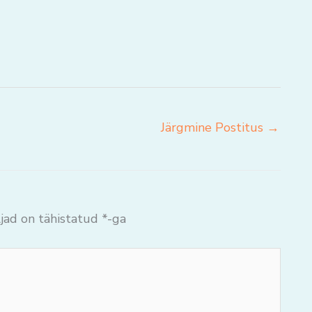
Järgmine Postitus
→
jad on tähistatud
*
-ga