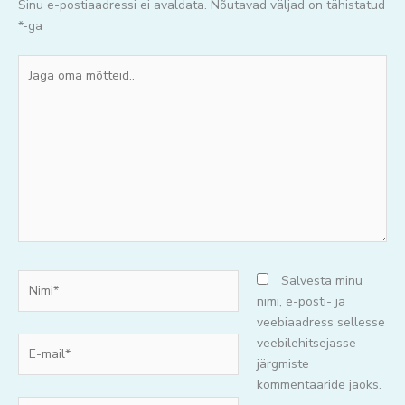
Sinu e-postiaadressi ei avaldata.
Nõutavad väljad on tähistatud
*
-ga
Jaga
oma
mõtteid..
Nimi*
Salvesta minu
nimi, e-posti- ja
veebiaadress sellesse
E-
veebilehitsejasse
mail*
järgmiste
kommentaaride jaoks.