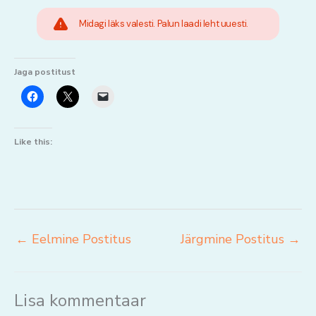
Midagi läks valesti. Palun laadi leht uuesti.
Jaga postitust
Like this:
←
Eelmine Postitus
Järgmine Postitus
→
Lisa kommentaar