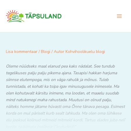
Skip
to
content
Lisa kommentaar
/
Blogi
/ Autor
Kohvihoolikuelu blogi
Oleme nüüdseks maal elanud pea kaks nädalat. See tundub
tegelikuses palju palju pikema ajana. Tasapisi hakkan harjuma
siinnse elutempoga, mis on väga rahulik ja mõnus. Tuleb
tunnistada, et kohati ka tsipa igav minusugusele inimesele. Ma
olen kohutavalt kärsitu inimene, ma loodan, et maaelu suudab
mind natukenegi maha rahustada. Muutusi on olnud palju,
näiteks homme jätame hüvasti oma Õnne tänava pesaga. Esimest
korda on mul päriselt kurb sealt lahkuda. Ma olen oma lühikese
elu jooksul kolinud mitmeid mitmeid kordi, Tartus elades juba neli
korda, rääkimata pealinna \”kodudest\”.