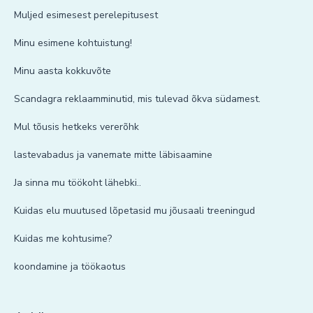
Muljed esimesest perelepitusest
Minu esimene kohtuistung!
Minu aasta kokkuvõte
Scandagra reklaamminutid, mis tulevad õkva südamest.
Mul tõusis hetkeks vererõhk
lastevabadus ja vanemate mitte läbisaamine
Ja sinna mu töökoht lähebki..
Kuidas elu muutused lõpetasid mu jõusaali treeningud
Kuidas me kohtusime?
koondamine ja töökaotus