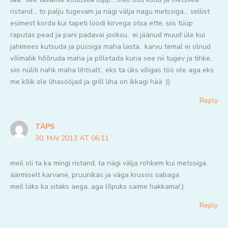
ristand… to palju tugevam ja nägi välja nagu metssiga… sellist
esimest korda kui tapeti löödi kirvega otsa ette, siis tüüp
raputas pead ja pani padavai jooksu.. ei jäänud muud üle kui
jahimees kutsuda ja püssiga maha lasta.. karvu temal ei olnud
võimalik hõõruda maha ja põletada kuna see nii tugev ja tihke..
siis nüliti nahk maha lihtsalt.. eks ta üks võigas töö ole aga eks
me kõik ole lihasööjad ja grill liha on ikkagi hää :))
Reply
TÄPS
30. MAI 2013 AT 06:11
meil oli ta ka mingi ristand, ta nägi välja rohkem kui metssiga.
äärmiselt karvane, pruunikas ja väga krussis sabaga.
meil läks ka sitaks aega, aga lõpuks saime hakkama!:)
Reply