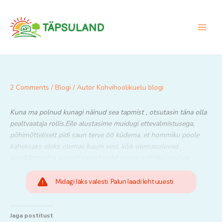
Skip
to
content
2 Comments
/
Blogi
/ Autor
Kohvihoolikuelu blogi
Kuna ma polnud kunagi näinud sea tapmist , otsutasin täna olla
pealtvaataja rollis.Eile alustasime muidugi ettevalmistusega,
põhimõtteliselt pidi saun terve öö küdema, et hommiku poole
kaheksaks oleks olemas kuum vesi, kõik olemasolevad
potid,ämbrid ja suured kausid pidid olema puhtaks pestud.
Midagi läks valesti. Palun laadi leht uuesti.
Jaga postitust