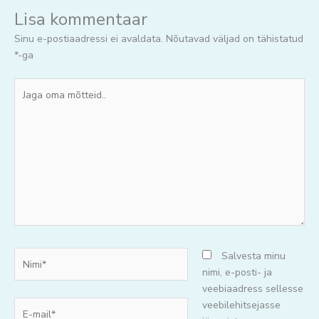
Lisa kommentaar
Sinu e-postiaadressi ei avaldata.
Nõutavad väljad on tähistatud
*
-ga
Jaga
oma
mõtteid..
Nimi*
Salvesta minu
nimi, e-posti- ja
veebiaadress sellesse
E-
veebilehitsejasse