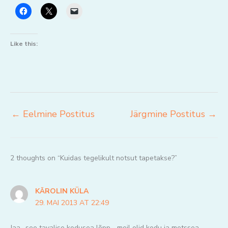
Like this:
←
Eelmine Postitus
Järgmine Postitus
→
2 thoughts on “Kuidas tegelikult notsut tapetakse?”
KÄROLIN KÜLA
29. MAI 2013 AT 22:49
Jaa.. see tavalise kodusea lõpp… meil olid kodu ja metssea