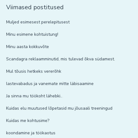
Viimased postitused
Muljed esimesest perelepitusest
Minu esimene kohtuistung!
Minu aasta kokkuvõte
Scandagra reklaamminutid, mis tulevad õkva südamest.
Mul tõusis hetkeks vererõhk
lastevabadus ja vanemate mitte läbisaamine
Ja sinna mu töökoht lähebki..
Kuidas elu muutused lõpetasid mu jõusaali treeningud
Kuidas me kohtusime?
koondamine ja töökaotus