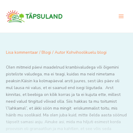
Skip
to
content
Lisa kommentaar
/
Blogi
/ Autor
Kohvihoolikuelu blogi
Olen mitmeid päevi maadelnud krambivaludega või õigemini
pisteliste valudega, ma ei teagi, kuidas ma neid nimetama
peaksin.Käisin ka kolmapäeval arsti juures, sest üks päev oli
mul lausa nii valus, et ei saanud end isegi liigutada. Arst
kinnitas, et beebiga on kõik korras ja ta ei kujuta ette, millest
need valud tingitud võivad olla. Siis hakkas ta mu toitumist
\”lahkama\”, et äkki söön ma mingit eriskummalist toitu, mis
häirib mu soolikaid. Ma olen juba kuid, mitte õelda aasta söönud
täpselt samasi asju. Ainuke asi, mida ma hiljuti esimest korda
proovisin oli granaatõun ja ma kahtlen, et see võis seda