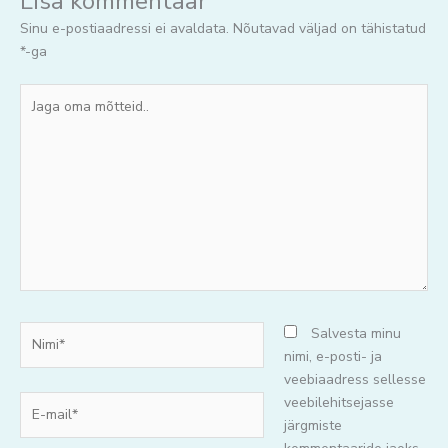
Lisa kommentaar
Sinu e-postiaadressi ei avaldata.
Nõutavad väljad on tähistatud
*
-ga
Jaga
oma
mõtteid..
Nimi*
Salvesta minu
nimi, e-posti- ja
veebiaadress sellesse
E-
veebilehitsejasse
mail*
järgmiste