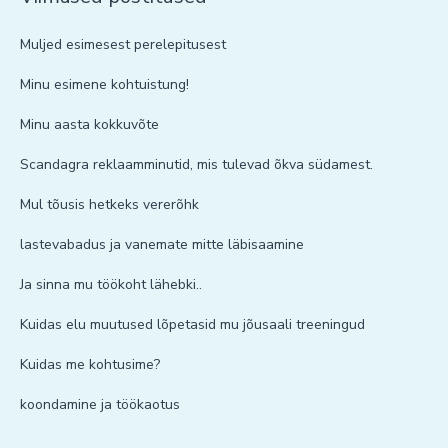
Muljed esimesest perelepitusest
Minu esimene kohtuistung!
Minu aasta kokkuvõte
Scandagra reklaamminutid, mis tulevad õkva südamest.
Mul tõusis hetkeks vererõhk
lastevabadus ja vanemate mitte läbisaamine
Ja sinna mu töökoht lähebki..
Kuidas elu muutused lõpetasid mu jõusaali treeningud
Kuidas me kohtusime?
koondamine ja töökaotus