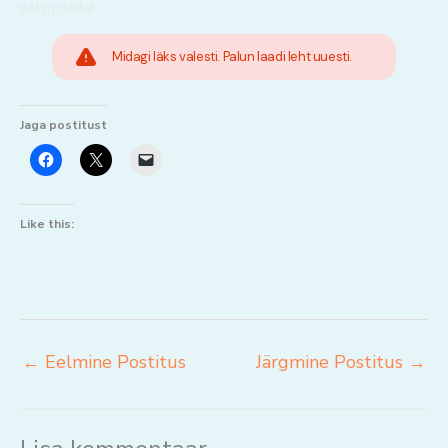
põhjustada!
Midagi läks valesti. Palun laadi leht uuesti.
Jaga postitust
Like this:
←
Eelmine Postitus
Järgmine Postitus
→