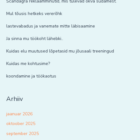
Scandagra reklaamminutid, mis tulevad õkva südamest.
Mul tõusis hetkeks vererõhk
lastevabadus ja vanemate mitte läbisaamine
Ja sinna mu töökoht lähebki..
Kuidas elu muutused lõpetasid mu jõusaali treeningud
Kuidas me kohtusime?
koondamine ja töökaotus
Arhiiv
jaanuar 2026
oktoober 2025
september 2025