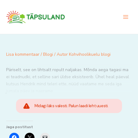
Skip
to
content
Lisa kommentaar
/
Blogi
/ Autor
Kohvihoolikuelu blogi
Päriselt, see on lihtsalt ropult naljakas. Mõnda aega tagasi ma
ei teadnudki, et selline sari üldse eksisteerib. Ühel heal päeval
kutsus Hendrik mind teleri ette, nüüd vaatame me seda iga
jumala päev ja naerame.
Midagi läks valesti. Palun laadi leht uuesti.
Jaga postitust