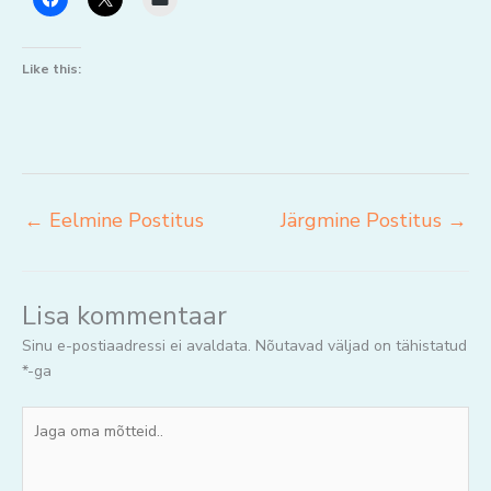
Like this:
←
Eelmine Postitus
Järgmine Postitus
→
Lisa kommentaar
Sinu e-postiaadressi ei avaldata.
Nõutavad väljad on tähistatud
*
-ga
Jaga
oma
mõtteid..