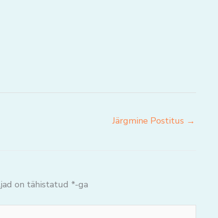
Järgmine Postitus
→
jad on tähistatud
*
-ga