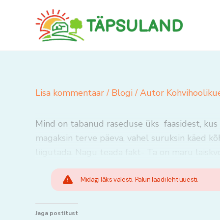
Skip
to
content
Lisa kommentaar
/
Blogi
/ Autor
Kohvihooliku
Mind on tabanud raseduse üks faasidest, kus 
magaksin terve päeva, vahel suruksin käed kõh
liigutada. Nagu teada fakt- Ta on maru laiskvo
Midagi läks valesti. Palun laadi leht uuesti.
Jaga postitust