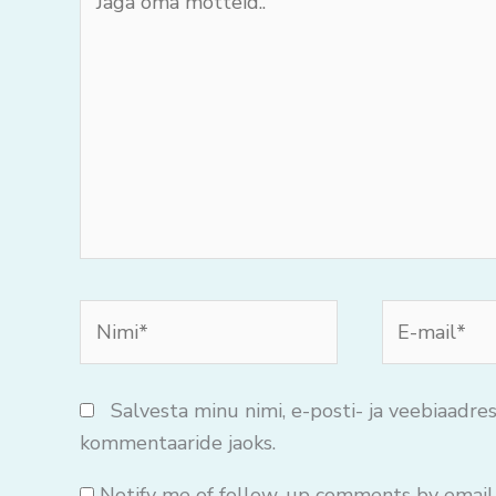
oma
mõtteid..
Nimi*
E-
mail*
Salvesta minu nimi, e-posti- ja veebiaadres
kommentaaride jaoks.
Notify me of follow-up comments by email