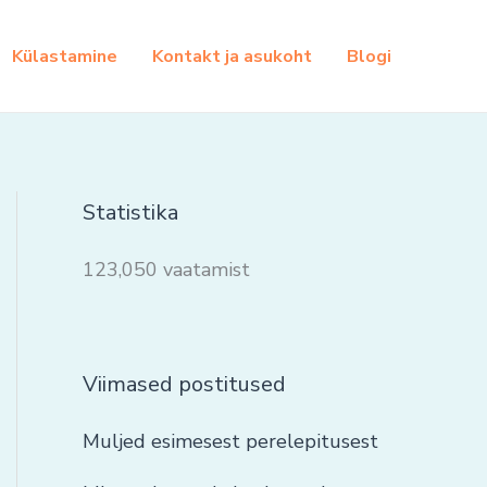
Külastamine
Kontakt ja asukoht
Blogi
Statistika
123,050 vaatamist
Viimased postitused
Muljed esimesest perelepitusest