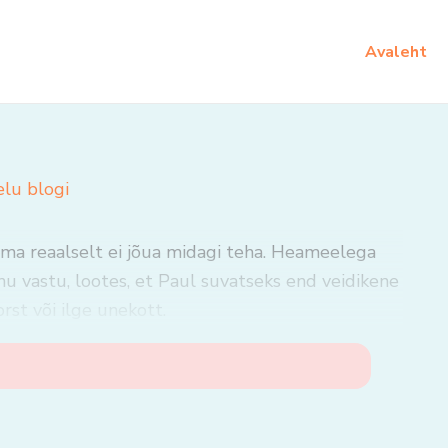
Avaleht
elu blogi
ma reaalselt ei jõua midagi teha. Heameelega
u vastu, lootes, et Paul suvatseks end veidikene
rst või ilge unekott.