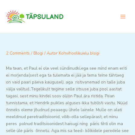
Skip
to
content
2 Comments
/
Blogi
/ Autor
Kohvihoolikuelu blogi
Ma tean, et Paul ei ole veel sündinudki,ega see mind enam eriti
ei morjenda(sest ega ta tulemata ei jää ja tema teine tähtaeg
on vaid paari päeva kaugusel), aga ristivanemad on talle juba
välja valitud..Tegelikult tegime selle otsuse juba pool aastat
tagasi, sest minu kindel soov oli/on Paul ära ristida. Pean
tunnistama, et Hendrik puikles alguses ikka tublisti vastu. Nüüd
õnneks oleme jõudnud peaaegu ühele lainele. Mulle on alati
meeldinud peretraditsioonid, võib-olla sellepärast, et minu
peres polnud traditsioonidest haisugi ning päris tihti olin ma
selle üle päris õnnetu. Aga mis sa teed- kõikidele peredele see