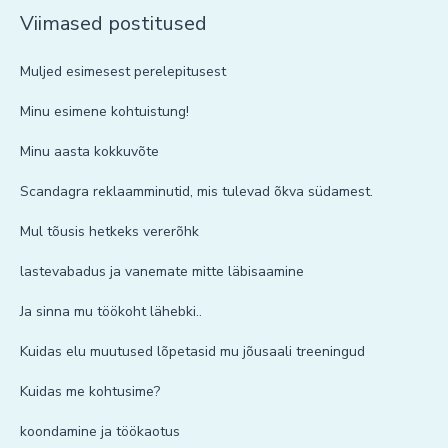
Viimased postitused
Muljed esimesest perelepitusest
Minu esimene kohtuistung!
Minu aasta kokkuvõte
Scandagra reklaamminutid, mis tulevad õkva südamest.
Mul tõusis hetkeks vererõhk
lastevabadus ja vanemate mitte läbisaamine
Ja sinna mu töökoht lähebki..
Kuidas elu muutused lõpetasid mu jõusaali treeningud
Kuidas me kohtusime?
koondamine ja töökaotus