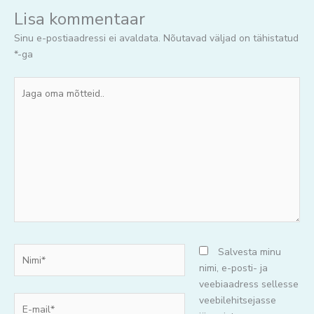
Lisa kommentaar
Sinu e-postiaadressi ei avaldata.
Nõutavad väljad on tähistatud
*
-ga
Jaga
oma
mõtteid..
Nimi*
Salvesta minu
nimi, e-posti- ja
veebiaadress sellesse
E-
veebilehitsejasse