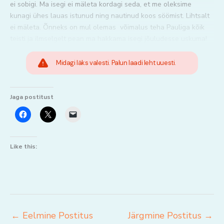
ei sobigi. Ma isegi ei mäleta kordagi seda, et me oleksime
kunagi ühes lauas istunud ning nautinud koos söömist. Lihtsalt
ei mäleta. Õnneks on mul olemas võimalus teha Pauliga kõik
teisti ja ilmselgelt pean ma hakkama isegi jõuludesse uskuma!
Midagi läks valesti. Palun laadi leht uuesti.
Jaga postitust
Like this:
←
Eelmine Postitus
Järgmine Postitus
→