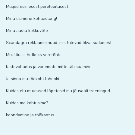
Muljed esimesest perelepitusest
Minu esimene kohtuistung!
Minu aasta kokkuvõte
Scandagra reklaamminutid, mis tulevad õkva südamest.
Mul tõusis hetkeks vererõhk
lastevabadus ja vanemate mitte läbisaamine
Ja sinna mu töökoht lähebki..
Kuidas elu muutused lõpetasid mu jõusaali treeningud
Kuidas me kohtusime?
koondamine ja töökaotus