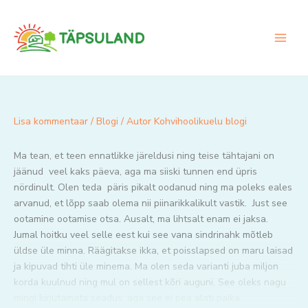
Skip
to
content
Lisa kommentaar
/
Blogi
/ Autor
Kohvihoolikuelu blogi
Ma tean, et teen ennatlikke järeldusi ning teise tähtajani on
jäänud veel kaks päeva, aga ma siiski tunnen end üpris
nördinult. Olen teda päris pikalt oodanud ning ma poleks eales
arvanud, et lõpp saab olema nii piinarikkalikult vastik. Just see
ootamine ootamise otsa. Ausalt, ma lihtsalt enam ei jaksa.
Jumal hoitku veel selle eest kui see vana sindrinahk mõtleb
üldse üle minna. Räägitakse ikka, et poisslapsed on maru laisad
ja kipuvad tihti üle minema. Ma olen seda varianti juba miljon
korda kuulnud ning mul on sellest kõri auguni, See oleks nagu
mingi kirjutamata seadus, aga see ei pea alati paika.