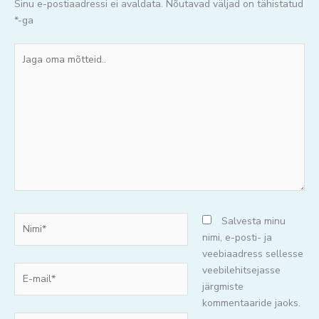
Sinu e-postiaadressi ei avaldata.
Nõutavad väljad on tähistatud
*
-ga
Jaga
oma
mõtteid..
Nimi*
Salvesta minu
nimi, e-posti- ja
veebiaadress sellesse
E-
veebilehitsejasse
mail*
järgmiste
kommentaaride jaoks.