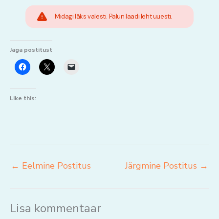
Midagi läks valesti. Palun laadi leht uuesti.
Jaga postitust
Like this:
←
Eelmine Postitus
Järgmine Postitus
→
Lisa kommentaar