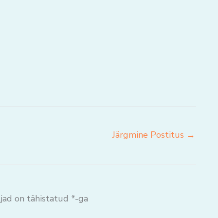
Järgmine Postitus
→
jad on tähistatud
*
-ga