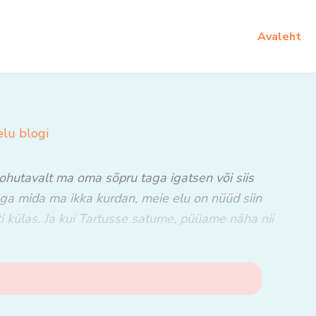
Avaleht
elu blogi
kohutavalt ma oma sõpru taga igatsen või siis
Aga mida ma ikka kurdan, meie elu on nüüd siin
i külas. Ja kui Tartusse satume, püüame näha nii