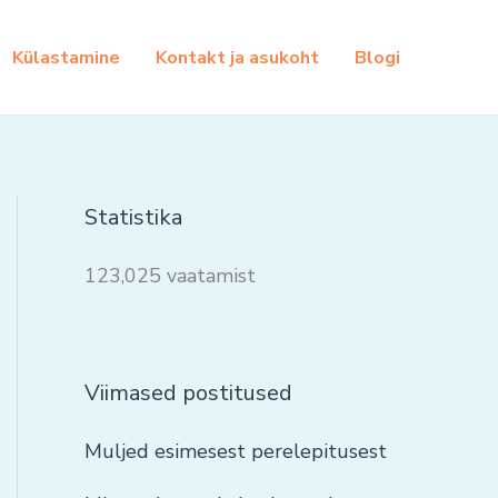
Külastamine
Kontakt ja asukoht
Blogi
Statistika
123,025 vaatamist
Viimased postitused
Muljed esimesest perelepitusest