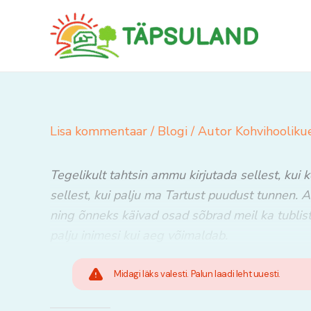
Skip
to
content
Lisa kommentaar
/
Blogi
/ Autor
Kohvihooliku
Tegelikult tahtsin ammu kirjutada sellest, kui 
sellest, kui palju ma Tartust puudust tunnen. 
ning õnneks käivad osad sõbrad meil ka tublist
palju inimesi kui aeg võimaldab.
Midagi läks valesti. Palun laadi leht uuesti.