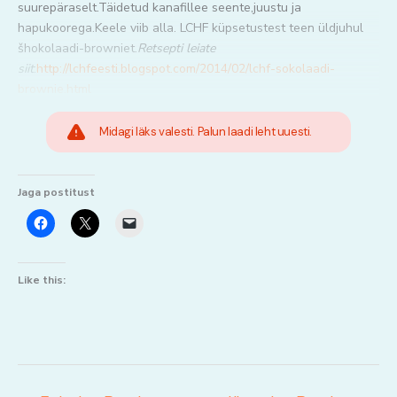
suurepäraselt.Täidetud kanafillee seente,juustu ja
hapukoorega.Keele viib alla. LCHF küpsetustest teen üldjuhul
šhokolaadi-browniet.
Retsepti leiate
siit
:
http://lchfeesti.blogspot.com/2014/02/lchf-sokolaadi-
brownie.html
Midagi läks valesti. Palun laadi leht uuesti.
Jaga postitust
Like this: