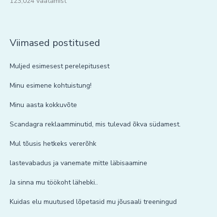
123,024 vaatamist
Viimased postitused
Muljed esimesest perelepitusest
Minu esimene kohtuistung!
Minu aasta kokkuvõte
Scandagra reklaamminutid, mis tulevad õkva südamest.
Mul tõusis hetkeks vererõhk
lastevabadus ja vanemate mitte läbisaamine
Ja sinna mu töökoht lähebki..
Kuidas elu muutused lõpetasid mu jõusaali treeningud