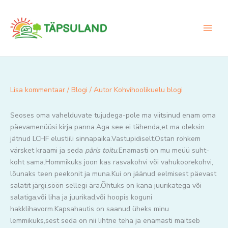
Skip
to
content
Lisa kommentaar
/
Blogi
/ Autor
Kohvihoolikuelu blogi
Seoses oma vahelduvate tujudega-pole ma viitsinud enam oma
päevamenüüsi kirja panna.Aga see ei tähenda,et ma oleksin
jätnud LCHF elustiili sinnapaika.Vastupidiselt.Ostan rohkem
värsket kraami ja seda
päris toitu
.Enamasti on mu meüü suht-
koht sama.Hommikuks joon kas rasvakohvi või vahukoorekohvi,
lõunaks teen peekonit ja muna.Kui on jäänud eelmisest päevast
salatit järgi,söön sellegi ära.Õhtuks on kana juurikatega või
salatiga,või liha ja juurikad,või hoopis koguni
hakklihavorm.Kapsahautis on saanud üheks minu
lemmikuks,sest seda on nii lihtne teha ja enamasti maitseb