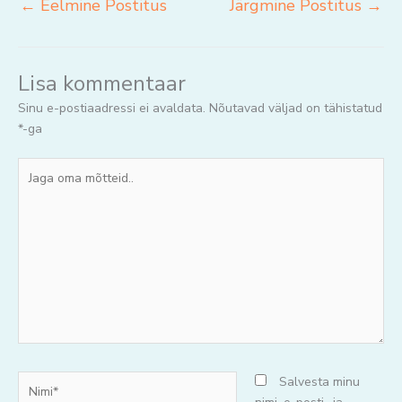
←
Eelmine Postitus
Järgmine Postitus
→
Lisa kommentaar
Sinu e-postiaadressi ei avaldata.
Nõutavad väljad on tähistatud
*
-ga
Jaga
oma
mõtteid..
Nimi*
Salvesta minu