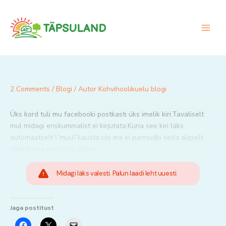
Skip
to
content
2 Comments
/
Blogi
/ Autor
Kohvihoolikuelu blogi
Üks kord tuli mu facebooki postkasti üks imelik kiri.Tavaliselt
mul midagi eriskummalist ei kirjutata.Kuna see kiri läks
automaatselt \”muu\”kausta,siis ma ei pannudki seda algselt
tähele,aga point siis selles.
Midagi läks valesti. Palun laadi leht uuesti.
Jaga postitust