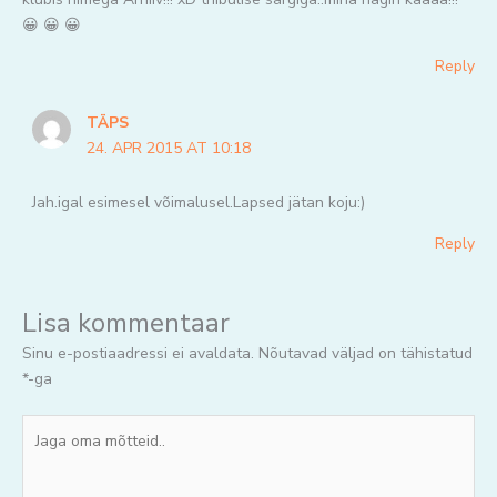
😀 😀 😀
Reply
TÄPS
24. APR 2015 AT 10:18
Jah.igal esimesel võimalusel.Lapsed jätan koju:)
Reply
Lisa kommentaar
Sinu e-postiaadressi ei avaldata.
Nõutavad väljad on tähistatud
*
-ga
Jaga
oma
mõtteid..