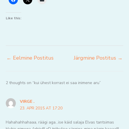
Like this:
←
Eelmine Postitus
Järgmine Postitus
→
2 thoughts on “kui ühest korrast ei saa inimene aru”
VIRGE .
23. APR 2015 AT 17:20
Hahahahhahaaa, räägi aga…ise käid salaja Elvas tantsimas
klubis nimega Arhiiv!!! xD triibulise särgiga..mina nägin kaaaa!!!