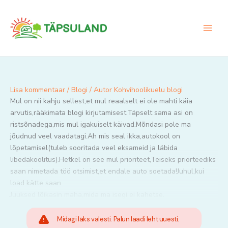
Skip
to
content
Lisa kommentaar
/
Blogi
/ Autor
Kohvihoolikuelu blogi
Mul on nii kahju sellest,et mul reaalselt ei ole mahti käia
arvutis,rääkimata blogi kirjutamisest.Täpselt sama asi on
ristsõnadega,mis mul igakuiselt käivad.Mõndasi pole ma
jõudnud veel vaadatagi.Ah mis seal ikka,autokool on
lõpetamisel(tuleb sooritada veel eksameid ja läbida
libedakoolitus).Hetkel on see mul prioriteet,Teiseks priorteediks
saan nimetada töö otsimist,et endale auto soetada!Juhul,kui
load kätte saan.
Juuksed lõikasin maha,mida ma isegi ei kahetse.
Midagi läks valesti. Palun laadi leht uuesti.