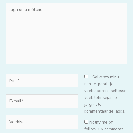
Jaga
oma
mõtteid..
Nimi*
Salvesta minu
nimi, e-posti- ja
veebiaadress sellesse
E-
veebilehitsejasse
mail*
järgmiste
kommentaaride jaoks.
Veebisait
Notify me of
follow-up comments