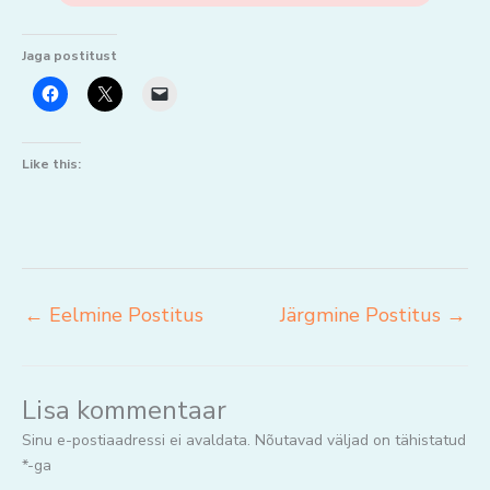
Jaga postitust
Like this:
←
Eelmine Postitus
Järgmine Postitus
→
Lisa kommentaar
Sinu e-postiaadressi ei avaldata.
Nõutavad väljad on tähistatud
*
-ga