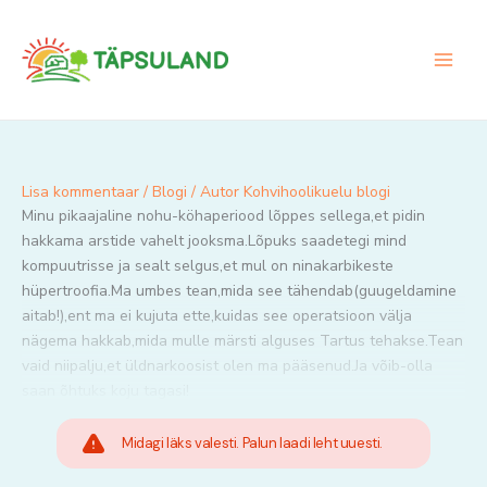
Skip
to
content
Lisa kommentaar
/
Blogi
/ Autor
Kohvihoolikuelu blogi
Minu pikaajaline nohu-köhaperiood lõppes sellega,et pidin
hakkama arstide vahelt jooksma.Lõpuks saadetegi mind
kompuutrisse ja sealt selgus,et mul on ninakarbikeste
hüpertroofia.Ma umbes tean,mida see tähendab(guugeldamine
aitab!),ent ma ei kujuta ette,kuidas see operatsioon välja
nägema hakkab,mida mulle märsti alguses Tartus tehakse.Tean
vaid niipalju,et üldnarkoosist olen ma pääsenud.Ja võib-olla
saan õhtuks koju tagasi!
Midagi läks valesti. Palun laadi leht uuesti.