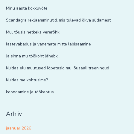
Minu aasta kokkuvõte
Scandagra reklaamminutid, mis tulevad õkva südamest.
Mul tõusis hetkeks vererõhk
lastevabadus ja vanemate mitte läbisaamine
Ja sinna mu töökoht lähebki..
Kuidas elu muutused lõpetasid mu jõusaali treeningud
Kuidas me kohtusime?
koondamine ja töökaotus
Arhiiv
jaanuar 2026