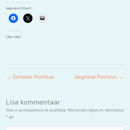
Jaga postitust
Like this:
←
Eelmine Postitus
Järgmine Postitus
→
Lisa kommentaar
Sinu e-postiaadressi ei avaldata.
Nõutavad väljad on tähistatud
*
-ga
Jaga