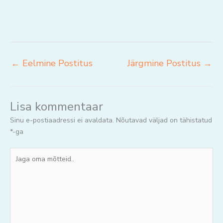
←
Eelmine Postitus
Järgmine Postitus
→
Lisa kommentaar
Sinu e-postiaadressi ei avaldata.
Nõutavad väljad on tähistatud
*
-ga
Jaga
oma
mõtteid..