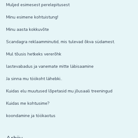
Muljed esimesest perelepitusest
Minu esimene kohtuistung!
Minu aasta kokkuvõte
Scandagra reklaamminutid, mis tulevad õkva südamest.
Mul tõusis hetkeks vererõhk
lastevabadus ja vanemate mitte läbisaamine
Ja sinna mu töökoht lähebki..
Kuidas elu muutused lõpetasid mu jõusaali treeningud
Kuidas me kohtusime?
koondamine ja töökaotus