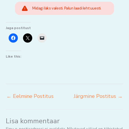
Midagi läks valesti. Palun laadi leht uuesti.
Jaga postitust
Like this:
←
Eelmine Postitus
Järgmine Postitus
→
Lisa kommentaar
Sinu e-postiaadressi ei avaldata.
Nõutavad väljad on tähistatud