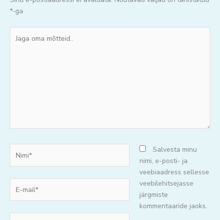
*
-ga
Jaga
oma
mõtteid..
Nimi*
Salvesta minu
nimi, e-posti- ja
veebiaadress sellesse
E-
veebilehitsejasse
mail*
järgmiste
kommentaaride jaoks.
Veebisait