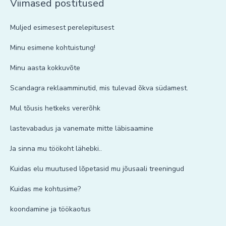
Viimased postitused
Muljed esimesest perelepitusest
Minu esimene kohtuistung!
Minu aasta kokkuvõte
Scandagra reklaamminutid, mis tulevad õkva südamest.
Mul tõusis hetkeks vererõhk
lastevabadus ja vanemate mitte läbisaamine
Ja sinna mu töökoht lähebki..
Kuidas elu muutused lõpetasid mu jõusaali treeningud
Kuidas me kohtusime?
koondamine ja töökaotus