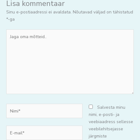
Lisa kommentaar
Sinu e-postiaadressi ei avaldata.
Nõutavad väljad on tähistatud
*
-ga
Jaga
oma
mõtteid..
Nimi*
Salvesta minu
nimi, e-posti- ja
veebiaadress sellesse
E-
veebilehitsejasse
mail*
järgmiste