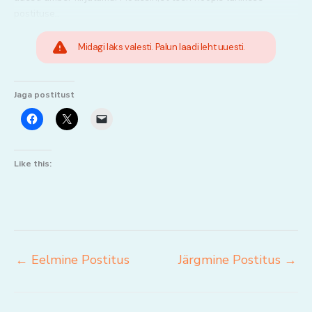
postituse..
Midagi läks valesti. Palun laadi leht uuesti.
Jaga postitust
Like this:
←
Eelmine Postitus
Järgmine Postitus
→