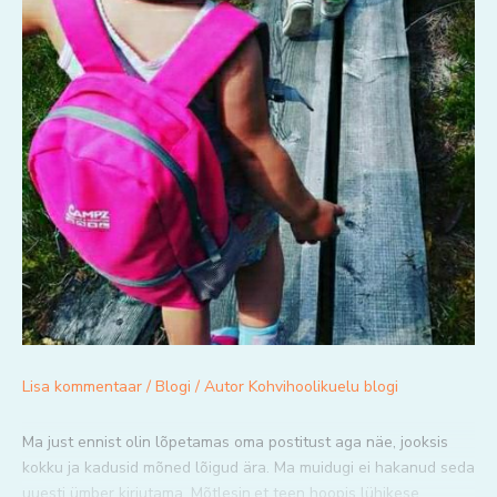
Lisa kommentaar
/
Blogi
/ Autor
Kohvihoolikuelu blogi
Ma just ennist olin lõpetamas oma postitust aga näe, jooksis
kokku ja kadusid mõned lõigud ära. Ma muidugi ei hakanud seda
uuesti ümber kirjutama. Mõtlesin,et teen hoopis lühikese