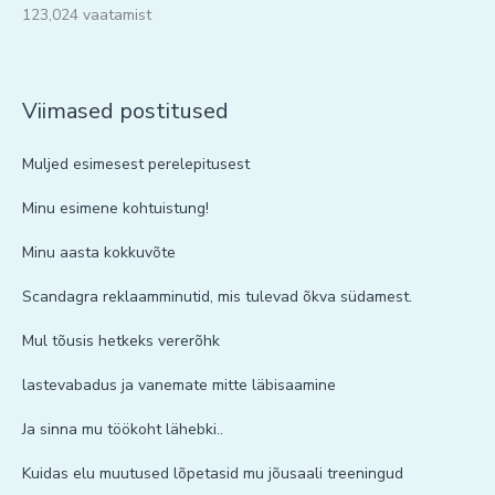
123,024 vaatamist
Viimased postitused
Muljed esimesest perelepitusest
Minu esimene kohtuistung!
Minu aasta kokkuvõte
Scandagra reklaamminutid, mis tulevad õkva südamest.
Mul tõusis hetkeks vererõhk
lastevabadus ja vanemate mitte läbisaamine
Ja sinna mu töökoht lähebki..
Kuidas elu muutused lõpetasid mu jõusaali treeningud