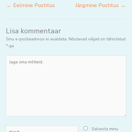
←
Eelmine Postitus
Järgmine Postitus
→
Lisa kommentaar
Sinu e-postiaadressi ei avaldata.
Nõutavad väljad on tähistatud
*
-ga
Jaga
oma
mõtteid..
Nimi*
Salvesta minu