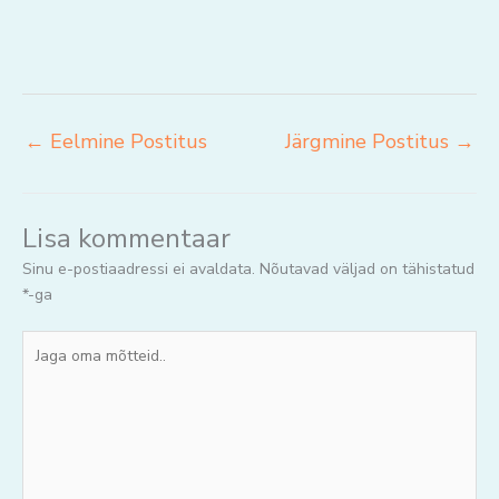
←
Eelmine Postitus
Järgmine Postitus
→
Lisa kommentaar
Sinu e-postiaadressi ei avaldata.
Nõutavad väljad on tähistatud
*
-ga
Jaga
oma
mõtteid..